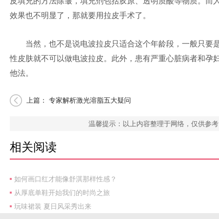
皮填充的方法除皱，填充剂包括胶原、透明质酸等物质。而人
效果也不明显了，那就要用拉皮手术了。
当然，也不是说电波拉皮只适合这个年龄段，一般只要是4
性皮肤就不可以做电波拉皮。此外，患有严重心脏病者和孕
他法。
上篇：
专家解析激光溶脂五大疑问
温馨提示：以上内容整理于网络，仅供参考
相关阅读
如何画口红才能像舒淇那样性感？
从厚底单鞋开始我们的时尚之旅
玩味裙装 夏日风采秀出来