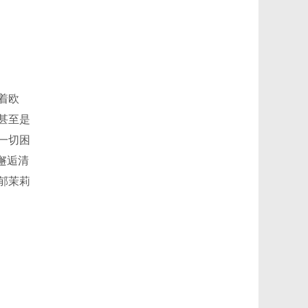
着欧
甚至是
一切困
邂逅清
郁茉莉