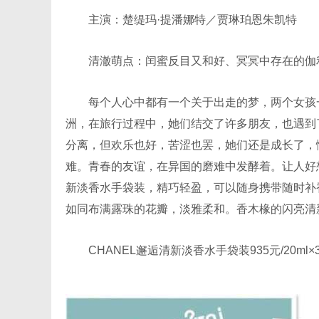
主演：楚缇玛·提潘娜特／贾琳珀恩朱凯特
清澈萌点：闰蜜反目又和好、冥冥中存在的伽
每个人心中都有一个关于出走的梦，两个女孩一
洲，在旅行过程中，她们结交了许多朋友，也遇到
分离，但欢乐也好，苦涩也罢，她们还是成长了，
难。青春的友谊，在异国的磨难中发酵着。让人好想
新淡香水手袋装，精巧轻盈，可以随身携带随时补
如同布满露珠的花瓣，淡雅柔和。香木椽的闪亮清
CHANEL邂逅清新淡香水手袋装935元/20ml×