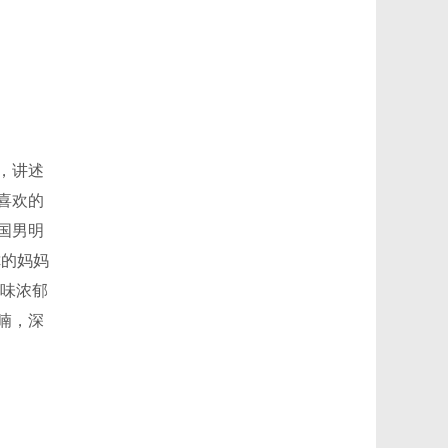
，讲述
喜欢的
国男明
你的妈妈
香味浓郁
喃，深