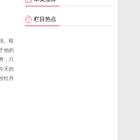
栏目热点
段。暗
于他的
秀，只
今天的
粉牡丹