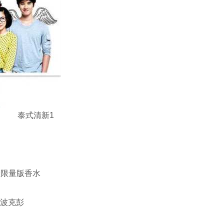
泰式清新1
娃娃限量版香水
·波克彭