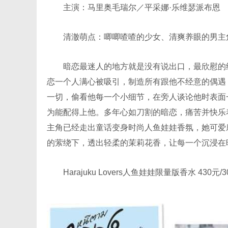
主演：马里奥毛瑞尔／平采娜·乐维瑟派布恩
清澈萌点：唧唧喳喳的少女、清爽养眼的男主角
暗恋最迷人的地方就是没有说出口，最欣慰的结
恋一个人满心被吸引，制造所有跟他不经意的偶遇
一切，偷看他每一个小细节，在旁人谈论他时表面
为能配得上他。多年心如刀割的暗恋，痛苦并快乐
主角已经走出童话变身时尚人鱼娃娃香氛，她可爱
的萦绕下，透出轻柔的茉莉花香，让每一个沉浸在
Harajuku Lovers人鱼娃娃限量版香水 430元/3