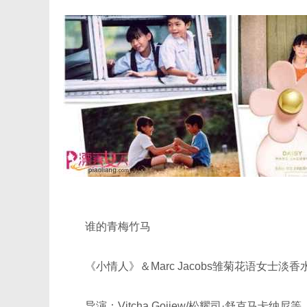
谁的青梅竹马
《小情人》＆Marc Jacobs雏菊花语女士淡香
导演：Vitcha Gojiew/松耀司·舒克马卡纳尼等