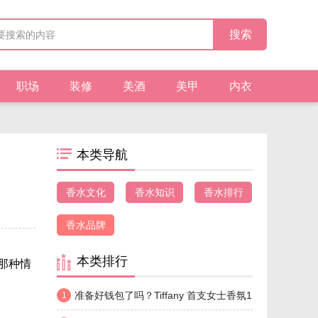
职场
装修
美酒
美甲
内衣
本类导航
香水文化
香水知识
香水排行
香水品牌
本类排行
那种情
准备好钱包了吗？Tiffany 首支女士香氛1
1