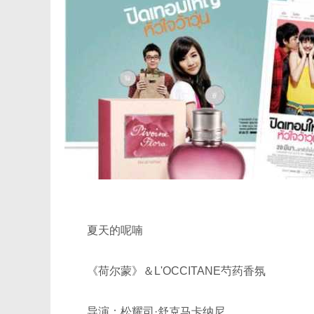
夏天的呢喃
《荷尔蒙》＆L'OCCITANE芍药香氛
导演：松耀司·舒克马卡纳尼