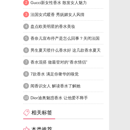
月要来了
Gucci新女性香水 散发女人魅力
2
法国女式暖香 秀妩媚女人风情
3
盘点欧美明星的香水美妆
4
香奈儿宣布停产是怎么回事？关闭法国
5
瑞士意大利工厂
男生夏天喷什么香水好 这几款香水夏天
6
喷非常适合
香水混搭 做最登对的“香水情侣”
7
7款香水 满足你奢华的嗅觉
8
闻香识女人 解读香水了解她
9
Dior迪奥魅惑香水 让他爱不释手
10
相关标签
本类推荐