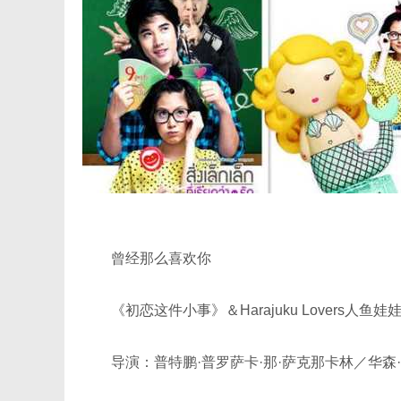
曾经那么喜欢你
《初恋这件小事》＆Harajuku Lovers人鱼
导演：普特鹏·普罗萨卡·那·萨克那卡林／华森