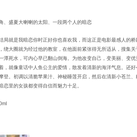
、盛夏大喇喇的太阳、一段两个人的暗恋
局就是我暗恋你时正好你也喜欢我，而这正是电影最感人的桥
，绕大圈就为经过他的教室，在他面前紧张得无所适从，搜集关
一潭死水，可内心早已翻山倒海。为他改变自己，变美丽、变优
着，就像童话中人鱼公主的爱情，散发着清新的海洋气息。还好
摩登。初调以清脆苹果汁、神秘睡莲开启，然后在清新小苍兰、
暗恋里的女孩都变得自信而魅力十足。
0ml