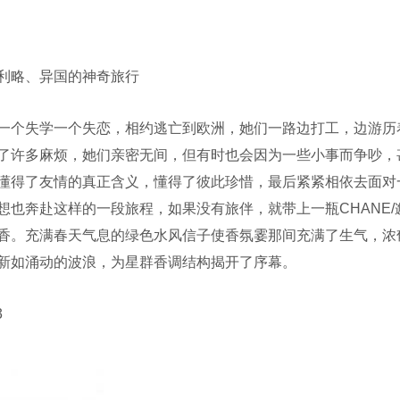
利略、异国的神奇旅行
个失学一个失恋，相约逃亡到欧洲，她们一路边打工，边游历
了许多麻烦，她们亲密无间，但有时也会因为一些小事而争吵，
懂得了友情的真正含义，懂得了彼此珍惜，最后紧紧相依去面对
也奔赴这样的一段旅程，如果没有旅伴，就带上一瓶CHANE/
香。充满春天气息的绿色水风信子使香氛霎那间充满了生气，浓
新如涌动的波浪，为星群香调结构揭开了序幕。
3