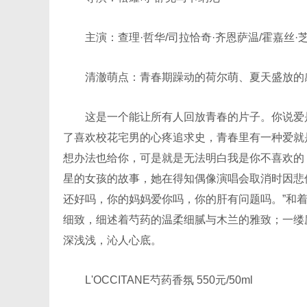
主演：查理·哲华/司拉恰奇·齐恩萨温/霍嘉丝·
清澈萌点：青春期躁动的荷尔萌、夏天盛放的
这是一个能让所有人回放青春的片子。你说爱是
了喜欢校花宅男的心疼追求史，青春里有一种爱就
想办法也给你，可是就是无法明白我是你不喜欢的
星的女孩的故事，她在得知偶像演唱会取消时因悲
还好吗，你的妈妈爱你吗，你的肝有问题吗。”和着眼
细致，细述着芍药的温柔细腻与木兰的雅致；一缕
深浅浅，沁人心底。
L'OCCITANE芍药香氛 550元/50ml