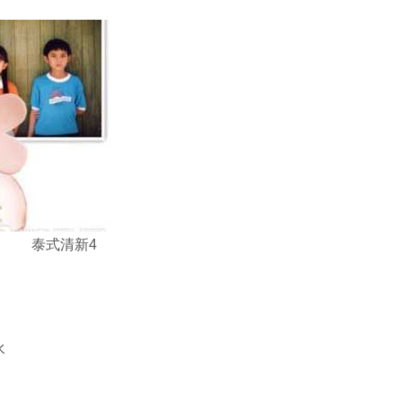
泰式清新4
水