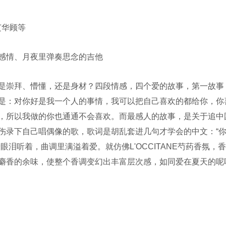
芝华顾等
感情、月夜里弹奏思念的吉他
崇拜、懵懂，还是身材？四段情感，四个爱的故事，第一故事
是：对你好是我一个人的事情，我可以把自己喜欢的都给你，你
，所以我做的你也通通不会喜欢。而最感人的故事，是关于追中
伤录下自己唱偶像的歌，歌词是胡乱套进几句才学会的中文：“
泪听着，曲调里满溢着爱。就仿佛L'OCCITANE芍药香氛，
麝香的余味，使整个香调变幻出丰富层次感，如同爱在夏天的呢