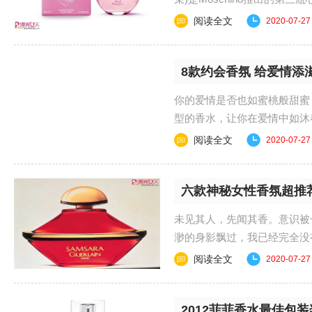
阅读全文
2020-07-27
8款约会香氛 给爱情添
你的爱情是否也如蜜桃般甜蜜
型的香水，让你在爱情中如
郁东方香——让恋......
阅读全文
2020-07-27
六款神秘女性香氛超推
未见其人，先闻其香。意识被
渺的身影飘过，我已经完全没
目中无人的神态。一......
阅读全文
2020-07-27
2012菲菲香水最佳包装