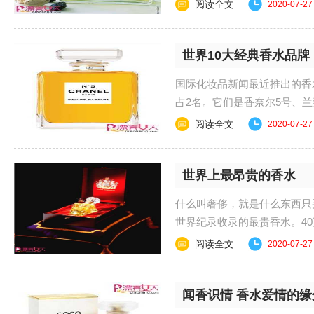
香奈儿N19......
阅读全文
2020-07-27
世界10大经典香水品牌
国际化妆品新闻最近推出的香
占2名。它们是香奈尔5号、
兰鸦片，让 保罗......
阅读全文
2020-07-27
世界上最昂贵的香水
什么叫奢侈，就是什么东西只买最贵
世界纪录收录的最贵香水。40万美
阅读全文
2020-07-27
闻香识情 香水爱情的缘