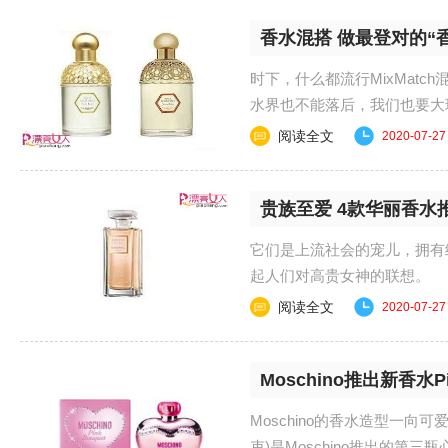
香水混搭 做最登对的“
时下，什么都流行MixMat
水界也不能落后，我们也要大
香氛时，我们可以用......
阅读全文
2020-07-27
贵族至爱 4款华丽香水
它们是上流社会的宠儿，拥有
起人们对高贵女神的联想。 
全新呈献COCO小姐闪亮香...
阅读全文
2020-07-27
Moschino推出新香水Pin
Moschino的香水造型一向可
束)是Moschino推出的第