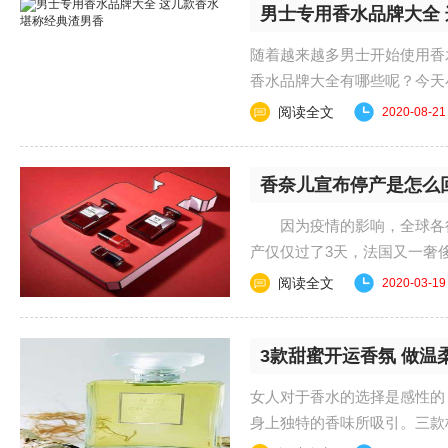
男士专用香水品牌大全
随着越来越多男士开始使用香
香水品牌大全有哪些呢？今天
错过哦！ 男士......
阅读全文
2020-08-21
香奈儿宣布停产是怎么
因为疫情的影响，全球各行
产仅仅过了3天，法国又一奢
下，为遏制病毒传播奢侈...
阅读全文
2020-03-19
3款甜蜜开运香氛 做温
女人对于香水的选择是感性的
身上独特的香味所吸引。三款