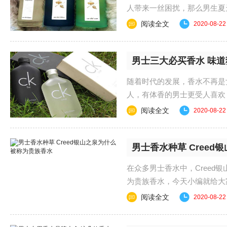
人带来一丝困扰，那么男生夏
呢？下面就跟着小编......
阅读全文
2020-08-22
男士三大必买香水 味
随着时代的发展，香水不再是
人，有体香的男士更受人喜欢
闻，下面就一起来看看......
阅读全文
2020-08-22
男士香水种草 Cree
在众多男士香水中，Cree
为贵族香水，今天小编就给大家
什么被称为贵族香水吧！ ..
阅读全文
2020-08-22