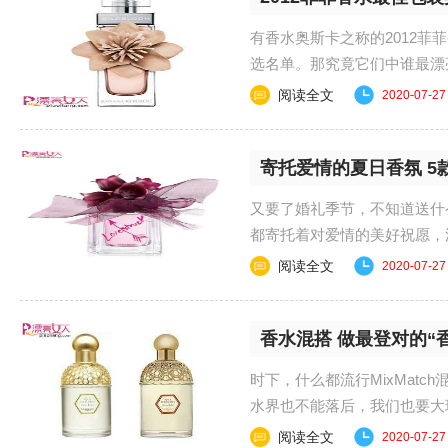
有香水奥斯卡之称的2012菲菲香
选名单。那究竟它们中谁最漂亮的呢
阅读全文
2020-07-27
寄托爱情的夏日香氛 5
又要了婚礼季节，不知道送什
都寄托着对爱情的美好祝愿，浪漫清新。
阅读全文
2020-07-27
香水混搭 做最登对的“
时下，什么都流行MixMat
水界也不能落后，我们也要大
香氛时，我们可以用......
阅读全文
2020-07-27