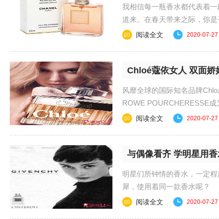
我相信每一瓶香水都代表着一段
道来。在春天带来之际，你是
俘获他的心，让他闻香识...
阅读全文
2020-07-27
Chloé蔻依女人 双面
风靡全球的国际知名品牌Chlo成
ROWE POURCHERES
的...
阅读全文
2020-07-27
与偶像看齐 学明星用香
明星们所钟情的香水，一定程
犀，使用着同一款香水呢？ 
水本就是为了赫......
阅读全文
2020-07-27