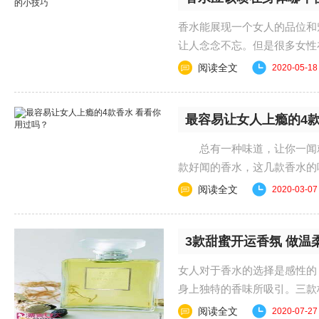
香水能展现一个女人的品位和
让人念念不忘。但是很多女性
质。那香水应该往身体......
阅读全文
2020-05-18
最容易让女人上瘾的4款
总有一种味道，让你一闻就
款好闻的香水，这几款香水
香水 前调：......
阅读全文
2020-03-07
3款甜蜜开运香氛 做温
女人对于香水的选择是感性的
身上独特的香味所吸引。三款
香奈儿N19......
阅读全文
2020-07-27