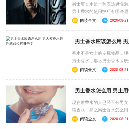
男士喷香水是一种表达男性魅
男士香水的使用技巧有哪些呢
呢？今天就跟着小......
阅读全文
2020-08-21
男士香水应该怎么用 
香水不是女士的专属物品，现
男士香水，那么男士香水应该
看看吧！ 男士......
阅读全文
2020-08-21
男士香水怎么用 男士
现在喷香水的人已经不分男女
喷香水，那么男士香水怎么
男士香水怎么用 ......
阅读全文
2020-08-21