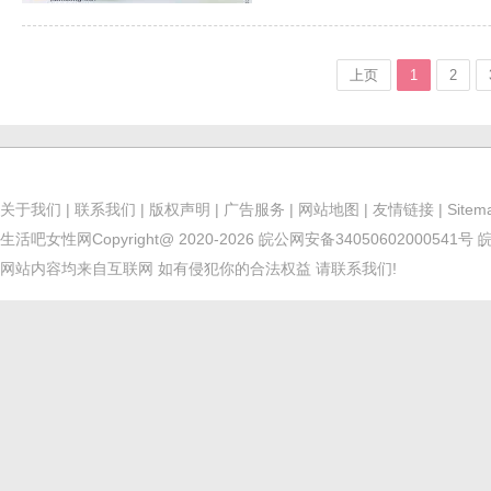
上页
1
2
关于我们
|
联系我们
|
版权声明
|
广告服务
|
网站地图
|
友情链接
|
Sitem
生活吧女性网
Copyright@ 2020-2026
皖公网安备34050602000541号
皖
网站内容均来自互联网 如有侵犯你的合法权益 请联系我们!