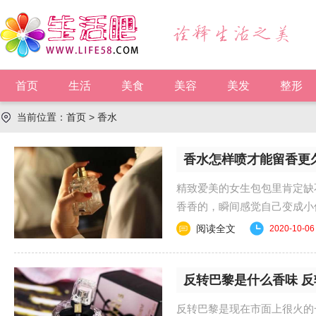
首页
生活
美食
美容
美发
整形
当前位置：
首页
>
香水
香水怎样喷才能留香更
精致爱美的女生包包里肯定缺
香香的，瞬间感觉自己变成小
十分麻烦，那么有什......
阅读全文
2020-10-06
反转巴黎是什么香味 
反转巴黎是现在市面上很火的