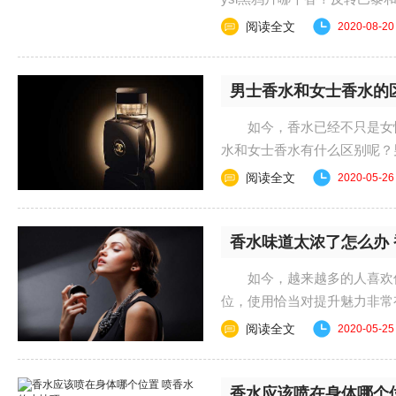
反转巴黎 前调：草...
阅读全文
2020-08-20
男士香水和女士香水的
如今，香水已经不只是女性
水和女士香水有什么区别呢
香水和女士香水......
阅读全文
2020-05-26
香水味道太浓了怎么办
如今，越来越多的人喜欢使
位，使用恰当对提升魅力非常
烈，香味刺鼻，会......
阅读全文
2020-05-25
香水应该喷在身体哪个