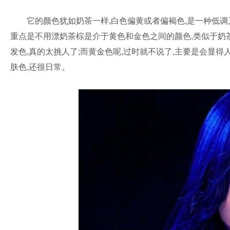
它的颜色犹如奶茶一样,白色偏黄或者偏褐色,是一种低调又温
重点是不用漂奶茶棕是介于黄色和金色之间的颜色,类似于奶茶
发色,真的太挑人了;而黄金色呢,过时就不说了,主要是会显
肤色,还很日常。