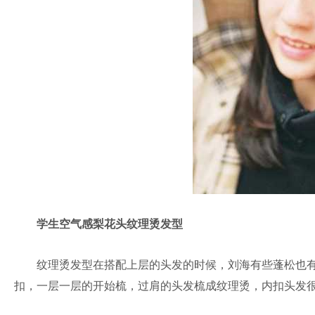
学生空气感梨花头纹理烫发型
纹理烫发型在搭配上层的头发的时候，刘海有些蓬松也有
扣，一层一层的开始梳，过肩的头发梳成纹理烫，内扣头发