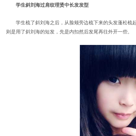
学生斜刘海过肩纹理烫中长发发型
学生梳了斜刘海之后，从脸颊旁边梳下来的头发蓬松梳起
则是用了斜刘海的短发，先是内扣然后发尾再往外开一些。