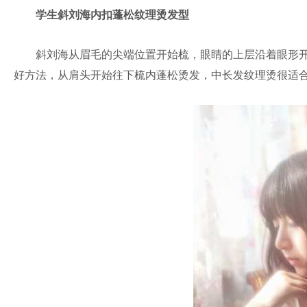
学生斜刘海内扣蓬松纹理烫发型
斜刘海从眉毛的尖端位置开始梳，眼睛的上层沿着眼形开
好方法，从肩头开始往下梳内蓬松烫发，中长发纹理烫很适