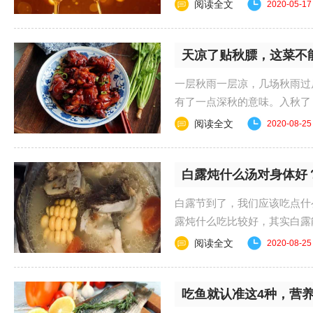
比较像饮料。有些人......
阅读全文
2020-05-17
天凉了贴秋膘，这菜不
一层秋雨一层凉，几场秋雨过
有了一点深秋的意味。入秋了
少。在北方地区有贴......
阅读全文
2020-08-25
白露炖什么汤对身体好
白露节到了，我们应该吃点什
露炖什么吃比较好，其实白露
用。 1.我们可以在这个.....
阅读全文
2020-08-25
吃鱼就认准这4种，营