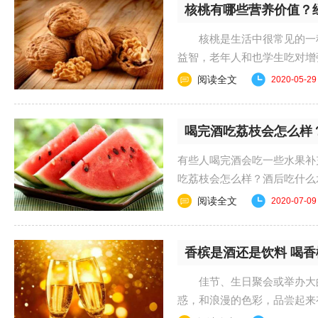
核桃有哪些营养价值？
核桃是生活中很常见的一种
益智，老年人和也学生吃对增
桃的好处吧！ ......
阅读全文
2020-05-29
喝完酒吃荔枝会怎么样
有些人喝完酒会吃一些水果补
吃荔枝会怎么样？酒后吃什
会怎么样？ 在少......
阅读全文
2020-07-09
香槟是酒还是饮料 喝
佳节、生日聚会或举办大的
惑，和浪漫的色彩，品尝起来