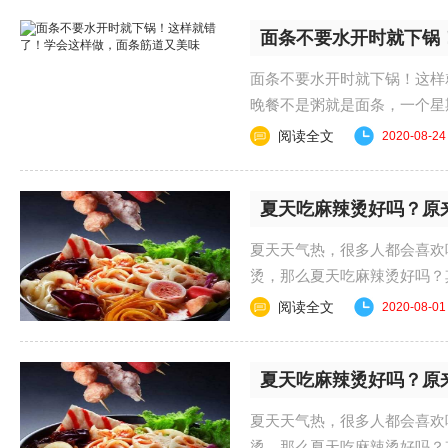
面条不要水开时就下锅
面条不要水开时就下锅！这
晚餐不是粥就是面条，一个星
来简单又快速，家人......
阅读全文
2020-08-24
夏天吃麻辣烫好吗？原
夏天天气热，很多人都会喜欢
烫，那么夏天吃麻辣烫好吗？
跟着小编一起来看看吧......
阅读全文
2020-08-01
夏天吃麻辣烫好吗？原
夏天天气热，很多人都会喜欢
烫，那么夏天吃麻辣烫好吗？