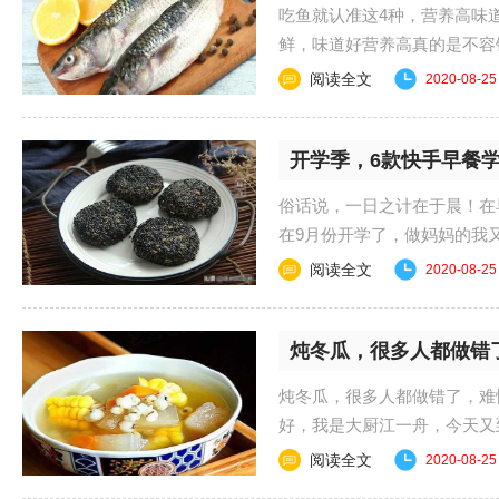
吃鱼就认准这4种，营养高味
鲜，味道好营养高真的是不容
改善，在衣食住行方......
阅读全文
2020-08-25
开学季，6款快手早餐
俗话说，一日之计在于晨！在
在9月份开学了，做妈妈的我
给大家推荐6款营养......
阅读全文
2020-08-25
炖冬瓜，很多人都做错
炖冬瓜，很多人都做错了，难
好，我是大厨江一舟，今天
秋后天气渐渐转凉，......
阅读全文
2020-08-25