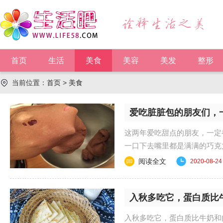
首页
生活
美食
美容
美发
整形
当前位置：
首页
>
美食
爱吃脏脏包的朋友们，
这两年爱吃甜点的朋友，一定
一口下去嘴里都是满满的巧克
巧克力的胃！ 今......
阅读全文
2020-08-24
入秋多吃它，蛋白质比
入秋多吃它，蛋白质比牛奶