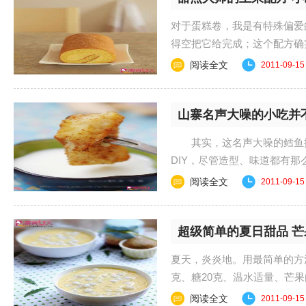
对于蛋糕卷，我是有特殊偏爱
得空把它给完成；这个配方
之前就膜拜很久，书......
阅读全文
2011-09-15
山寨名声大噪的小吃并
其实，这名声大噪的鳕鱼排
DIY，尽管造型、味道都有
做，可以保证吃到嘴里......
阅读全文
2011-09-15
超级简单的夏日甜品 
夏天，炎炎地。用最简单的
克、糖20克、温水适量、芒果
到糯米粉中，揉成团；...
阅读全文
2011-09-15