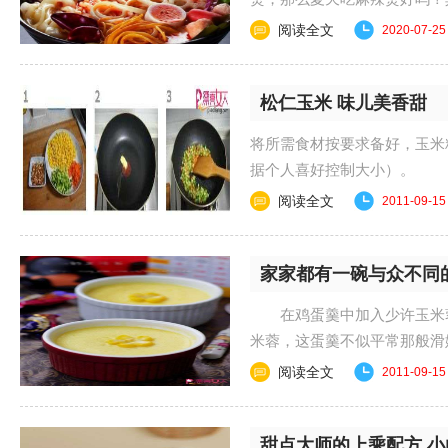
跟着小编一起来看看吧......
阅读全文
2020-07-25
松仁玉米 味儿美香甜
将所需食材按要求备好，玉米
据个人喜好控制大小）。 
油做，因为我用不......
阅读全文
2011-09-15
家家都有一碗与众不同
在鸡蛋羹中加入少许玉米蓉
米蓉，这蛋羹不似平常那般滑
而且口口饱含着玉米......
阅读全文
2011-09-15
甜点大师的上乘配方 