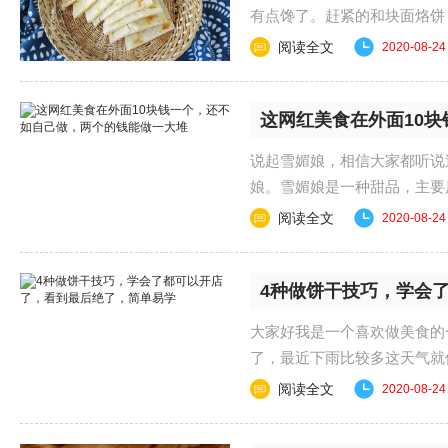
有点馋了。赶紧的和块面烙饼
嗨嗨，吃的时候忘记......
阅读全文
2020-08-24
这网红美食在外面10
说起雪媚娘，相信大家都听说
娘。雪媚娘是一种甜品，主要
值特别高。当然，除......
阅读全文
2020-08-24
4种做饼干技巧，学会
大家好我是一个喜欢做美食的
了，最近下雨比较多这天气就
雨，今年这8月的天......
阅读全文
2020-08-24