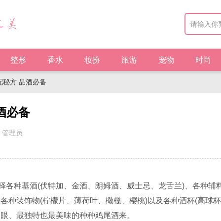
整形
香水
妆扮
旅游
宠物
时尚
配秘方 品酒必备
酒必备
：管理员
种基酒(伏特加、金酒、朗姆酒、威士忌、龙舌兰)、各种辅料
各种装饰物(柠檬片、薄荷叶、橄榄、樱桃)以及各种酒杯(高球
耀眼、最独特也最美味的种种鸡尾酒来。