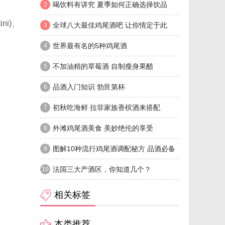
喝饮料有讲究 夏季如何正确选择饮品
2
i)、
全球八大最佳鸡尾酒吧 让你情定于此
3
世界最有名的5种鸡尾酒
4
不加油精的草莓酒 自制瘦身果醋
5
品酒入门知识 勃艮第杯
6
初秋吃海鲜 拉菲家族香槟酒来搭配
7
外滩鸡尾酒美食 美妙绝伦的享受
8
图解10种流行鸡尾酒调配秘方 品酒必备
9
法国三大产酒区，你知道几个？
10
相关标签
本类推荐