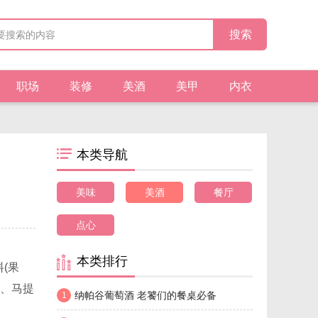
职场
装修
美酒
美甲
内衣
本类导航
美味
美酒
餐厅
点心
本类排行
(果
杯、马提
纳帕谷葡萄酒 老饕们的餐桌必备
1