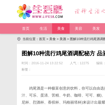
首页
生活
美食
美容
美发
当前位置：
首页
>
美食
>
美酒
> 图解10种流行鸡尾酒调
图解10种流行鸡尾酒调配秘方 品
时间：2016-11-24 13:22:52
人气：
12275
编辑
标签：
鸡尾酒是一种极富创意的饮料，你可以自由选择各
汁、可乐、蛋清、苦精、牛奶、咖啡、可可、糖)、
尼杯、烈酒杯、香槟杯、玛格丽塔杯)来设计出最