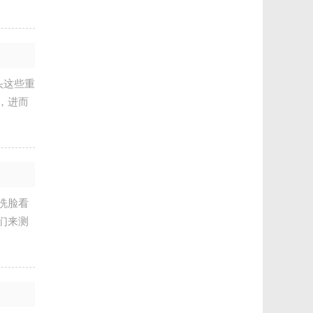
头这些重
，进而
洗脸看
们来测