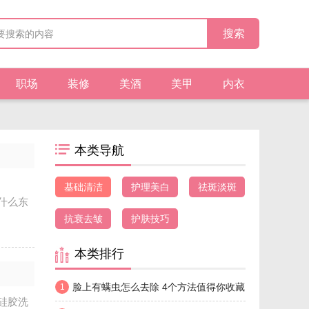
职场
装修
美酒
美甲
内衣
本类导航
基础清洁
护理美白
祛斑淡斑
什么东
抗衰去皱
护肤技巧
本类排行
脸上有螨虫怎么去除 4个方法值得你收藏
1
硅胶洗