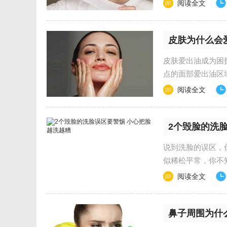
局部敷。 湿敷....
阅读全文
皮肤为什么会
皮肤爱出油成为困
点的面部爱出油区
导致毛孔粗大、黑头..
阅读全文
2个毁脸的洗
说到洗脸的误区，
似稀松平常，你不
试一下。 洗脸对...
阅读全文
鼻子周围为什