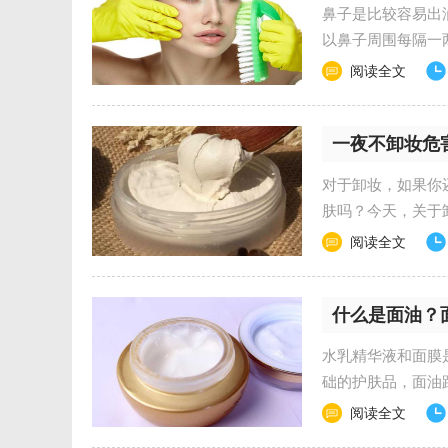
鼻子是比较容易出
以鼻子周围每隔一
一两周就会挤出大量..
阅读全文
一夜不卸妆危
对于卸妆，如果你
肤吗？今天，关于
粉底液……什么样的底.
阅读全文
什么是面油？
水乳精华液和面膜
础的护肤品，面油
吧！ 什么是面油...
阅读全文