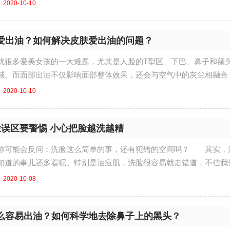
..
2020-10-10
爱出油？如何解决皮肤爱出油的问题？
扰很多爱美女孩的一大难题，尤其是人脸的T型区、下巴、鼻子和额
域。而面部出油不仅影响面部整体效果，还会与空气中的灰尘相融合
....
2020-10-10
脸误区要警惕 小心把脸越洗越糟
你可能会反问：洗脸这么简单的事，还有犯错的空间吗？ 其实，
知道的事儿还多着呢。特别是油痘肌，洗脸很容易就走错道，不信我
...
2020-10-08
么容易出油？如何科学地去除鼻子上的黑头？