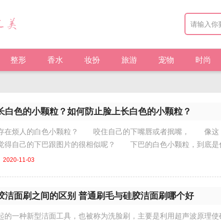
整形
香水
妆扮
旅游
宠物
时尚
长白色的小颗粒？如何防止脸上长白色的小颗粒？
也存在烦人的白色小颗粒？ 咬住自己的下嘴唇或者抿嘴， 像这
觉得自己的下巴跟图片的很相似呢？ 下巴的白色小颗粒，到底是
时......
2020-11-03
胶洁面刷之间的区别 普通刷毛与硅胶洁面刷哪个好
起的一种新型洁面工具，也被称为洗脸刷，主要是利用超声波原理使