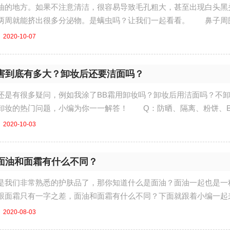
油的地方。如果不注意清洁，很容易导致毛孔粗大，甚至出现白头黑
两周就能挤出很多分泌物。是螨虫吗？让我们一起看看。 鼻子周
....
2020-10-07
害到底有多大？卸妆后还要洁面吗？
还是有很多疑问，例如我涂了BB霜用卸妆吗？卸妆后用洁面吗？不
卸妆的热门问题，小编为你一一解答！ Q：防晒、隔离、粉饼、B
.....
2020-10-03
面油和面霜有什么不同？
是我们非常熟悉的护肤品了，那你知道什么是面油？面油一起也是一
跟面霜只有一字之差，面油和面霜有什么不同？下面就跟着小编一起
...
2020-08-03