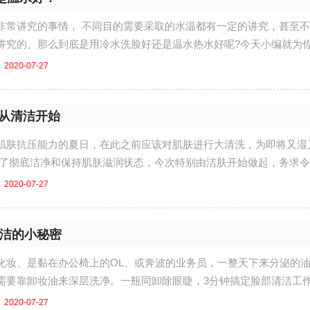
讲究的事情， 不同目的需要采取的水温都有一定的讲究，甚至不
讲究的。那么到底是用冷水洗脸好还是温水热水好呢?今天小编就为
2020-07-27
 从清洁开始
肤抗压能力的夏日，在此之前应该对肌肤进行大清洗，为即将又湿
为了彻底洁净和保持肌肤滋润状态，今次特别由洁肤开始做起，务求
..
2020-07-27
清洁的小秘密
、是黏在办公椅上的OL、或奔波的业务员，一整天下来分泌的油
需要靠卸妆油来深层洗净。一瓶同卸除眼睫，3分钟搞定脸部清洁工
...
2020-07-27