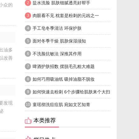
盐水洗脸 肌肤细腻透亮好帮手
2
小众的
肉眼看不见 枕套是粉刺的元凶之一
3
手工皂冬季清洁 环保护肤
4
面对冬季干燥 肌肤保湿须知
5
出油多
不洗脸抗敏法 深推其作用
6
以改善
啤酒护肤招数 摆脱毛孔粗大难题
7
如何巧用吸油纸 吸掉油脂不脱妆
8
如何快速去粉刺 6个步骤给肌肤来个大扫
9
要发现
除
童瑶彻洗痘痘肌 宛如文艺知青
10
泌
本类推荐