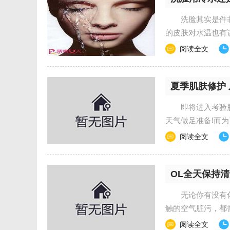
洗脸其实是件非常
的皮肤对水温也有
答... 1、......
阅读全文
夏季肌肤修护
即将进入考验肌
天气做足准备!而
和唇部都可得以全....
阅读全文
OL全天保持
无论你有没有化妆
触的空气脏污，都
日间保养法则 ...
阅读全文