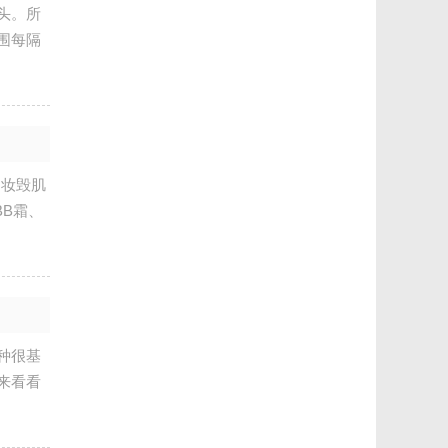
头。所
围每隔
卸妆毁肌
B霜、
种很基
来看看