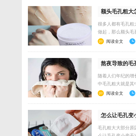
额头毛孔粗大
很多人都有毛孔粗
做起，那么额头毛
来看看吧！ 额头...
阅读全文
熬夜导致的毛
随着人们年纪的增
中毛孔粗大就是其
跟着小编一起来看看..
阅读全文
怎么让毛孔变
毛孔粗大大部分原
么让毛孔变小变干