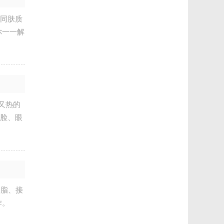
同肤质
你一一解
又热的
令脸、眼
脂、接
作。