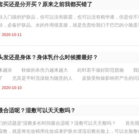
套买还是分开买？原来之前我都买错了
肤入门级的护肤品，你可以没有眼霜，也可以没有精华液，但是你不
肤，必备护肤品。水的作用很直接，就是负责给我们干巴巴的小脸蛋
....
2020-10-11
头发还是身体？身体乳什么时候擦最好？
越来越浓 秋燥的杀伤力越来越大 此时若不做好防范措施 我
」了 尤其是平时洗澡较为随意的人 皮肤受秋燥影响所产生的问
...
2020-10-10
最合适呢？湿敷可以天天敷吗？
们的话题是“湿敷多长时间最合适呢？湿敷可以天天敷吗？ 首先
敷，就是将化妆棉用化妆或者护肤水浸湿后敷在脸上，可以全脸敷