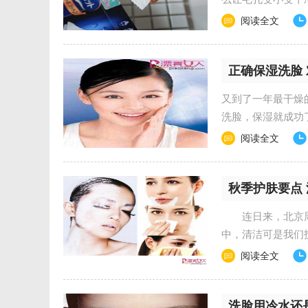
毛孔变小变干净？ ..
阅读全文
正确保湿洗脸
又到了一年最干燥
洗脸，保湿就成功
干燥。 秋冬正确的洗..
阅读全文
秋季护肤要点
连日来，北京周
中，清洁可是我们
跑线上。 3步走 .....
阅读全文
洗脸用冷水还