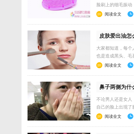
脸刷上的细毛振动
产品，在国外使用已..
阅读全文
皮肤爱出油怎
大家都知道，每个
也是造成黑头、毛
肌肤出油的状况呢？..
阅读全文
鼻子两侧为什
不论男人还是女人
自己的脸上出现了
物。 我相信绝大多数
阅读全文