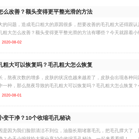
怎么改善？额头变得更平整光滑的方法
大的问题，造成毛口粗大的原因很多，想要改善的毛孔粗大还得跟认
孔粗大怎么改善？额头变得更平整光滑的方法有哪些？今天就跟着小
...
2020-08-02
孔粗大可以恢复吗？毛孔粗大怎么恢复
长，熬夜次数的增多，皮肤的状况也越来越差了，皮肤会出现各种问
中一种，那么熬夜导致的毛孔粗大可以恢复吗？毛孔粗大怎么恢复？
....
2020-08-01
小变干净？10个收缩毛孔秘诀
因是因为我们脸部清洁不到位，油脂长期堵塞毛孔，把毛孔撑大了，
净？今天小编就给大家分享10个收缩毛孔秘诀，一起来看看吧！ 