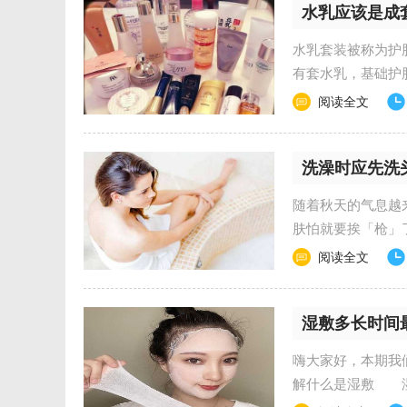
水乳应该是成
水乳套装被称为护
有套水乳，基础护
分，而为了让水分能..
阅读全文
洗澡时应先洗
随着秋天的气息
肤怕就要挨「枪
多 干燥、发痒、...
阅读全文
湿敷多长时间
嗨大家好，本期我
解什么是湿敷 湿