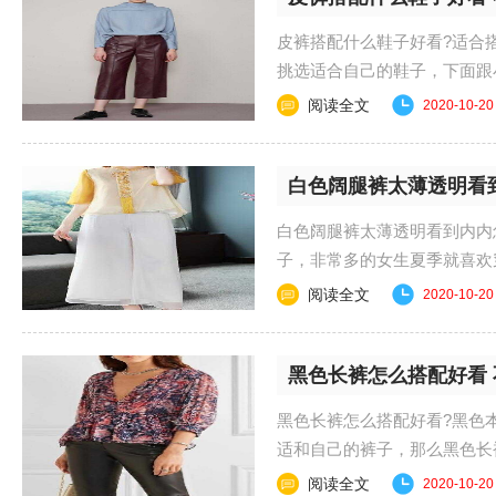
皮裤搭配什么鞋子好看?适合
挑选适合自己的鞋子，下面跟
鞋 同皮裤一样......
阅读全文
2020-10-20
白色阔腿裤太薄透明看
白色阔腿裤太薄透明看到内内
子，非常多的女生夏季就喜欢
透那么应该怎么解决？......
阅读全文
2020-10-20
黑色长裤怎么搭配好看 
黑色长裤怎么搭配好看?黑色
适和自己的裤子，那么黑色
色长裤怎么搭配好看......
阅读全文
2020-10-20