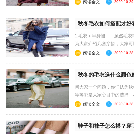
的喜欢的。不知道这个......
阅读全文
2020-10-29
秋冬毛衣如何搭配才好
1.毛衣＋半身裙 虽然毛衣
为大家介绍几套穿搭，大家
的针织方法，使得毛......
阅读全文
2020-10-28
秋冬的毛衣选什么颜色
问大家一个问题，你们认为秋
等等都是大家心目中的选择，
绍的毛衣，同样是秋......
阅读全文
2020-10-28
鞋子和袜子怎么搭？穿