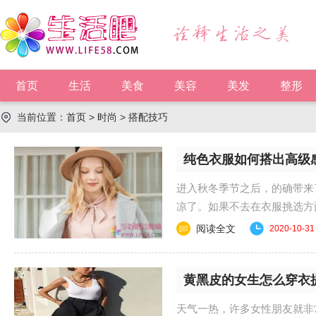
首页
生活
美食
美容
美发
整形
当前位置：
首页
>
时尚
>
搭配技巧
纯色衣服如何搭出高级
进入秋冬季节之后，的确带来
凉了。如果不去在衣服挑选方
一些更适合自己的一......
阅读全文
2020-10-31
黄黑皮的女生怎么穿衣
天气一热，许多女性朋友就非