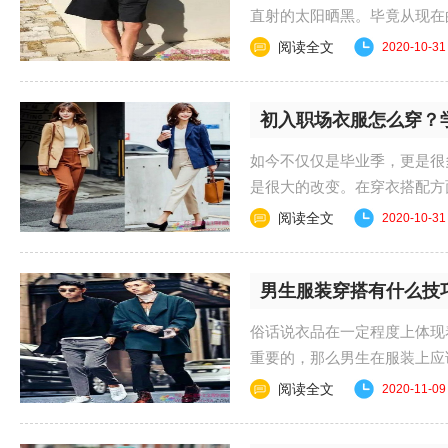
直射的太阳晒黑。毕竟从现在
在她们的心目中也埋......
阅读全文
2020-10-31
初入职场衣服怎么穿？
如今不仅仅是毕业季，更是很
是很大的改变。在穿衣搭配方
质，看来更加的成熟时......
阅读全文
2020-10-31
男生服装穿搭有什么技
俗话说衣品在一定程度上体现
重要的，那么男生在服装上应
什么搭配技巧吧！ ......
阅读全文
2020-11-09