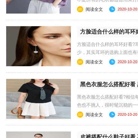
冬天最怕的就是穿得......
阅读全文
2020-10-20
方脸适合什么样的耳环
方脸适合什么样的耳环好看?
少，其实耳环的选购上面也有
编一起来了解下方脸......
阅读全文
2020-10-20
黑色衣服怎么搭配好看
黑色衣服怎么搭配好看?相信
色也不挑人，很时髦沉稳的一
面跟小编一起来看下......
阅读全文
2020-10-20
皮裤搭配什么鞋子好看 