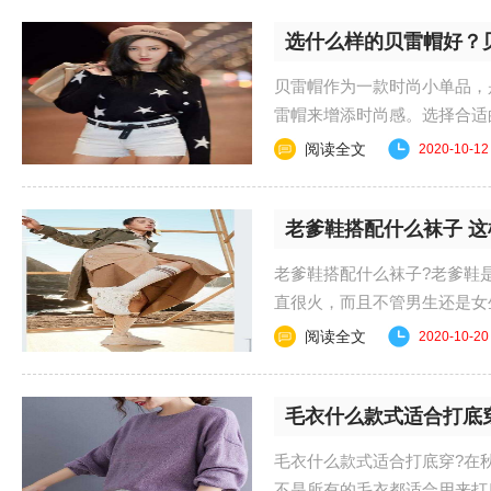
选什么样的贝雷帽好？
贝雷帽作为一款时尚小单品，
雷帽来增添时尚感。选择合适
何选择呢？一起来看......
阅读全文
2020-10-12
老爹鞋搭配什么袜子 
老爹鞋搭配什么袜子?老爹鞋
直很火，而且不管男生还是女
下面跟小编一起来......
阅读全文
2020-10-20
毛衣什么款式适合打底穿
毛衣什么款式适合打底穿?在
不是所有的毛衣都适合用来