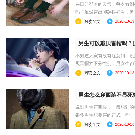
在日益渐冷的天气，每次看到
吗？虽然露出脚踝很好看，但
子的搭配，既好看又......
阅读全文
2020-10-19
男生可以戴贝雷帽吗？
不知道大家有没有注意到，说
贝雷帽并不分性别，男女生
贝雷帽最简单的方法......
阅读全文
2020-10-18
男生怎么穿西装不显死
说到男生穿西装，一般想到的
很多男生想要穿的正式一些，
是商务西装，那么接......
阅读全文
2020-10-16