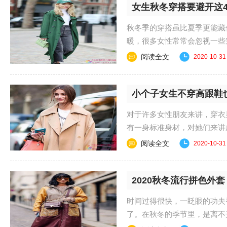
女生秋冬穿搭要避开这
秋冬季的穿搭虽比夏季更能藏
暖，很多女性常常会忽视一些
很容易就会穿得显胖又......
阅读全文
2020-10-31
小个子女生不穿高跟鞋
对于许多女性朋友来讲，穿衣
有一身标准身材，对她们来讲
出大气场这也成为了......
阅读全文
2020-10-31
2020秋冬流行拼色外
时间过得很快，一眨眼的功夫
了。在秋冬的季节里，是离不